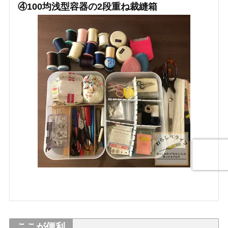
④100均浅型容器の2段重ね裁縫箱
ここが便利