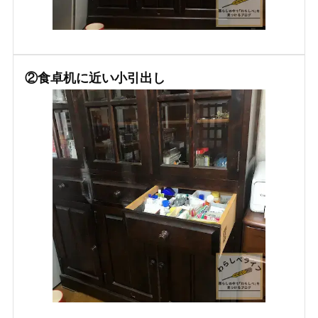
②食卓机に近い小引出し